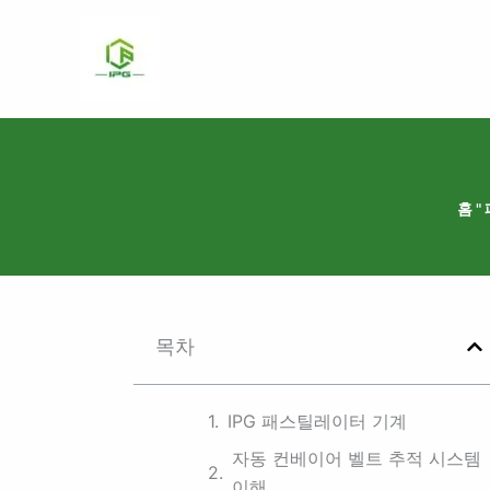
콘
텐
츠
로
건
너
뛰
홈
"
기
목차
IPG 패스틸레이터 기계
자동 컨베이어 벨트 추적 시스템
이해