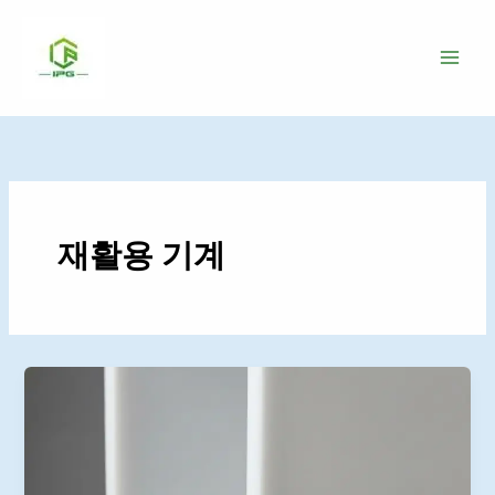
콘
텐
츠
로
건
너
뛰
기
재활용 기계