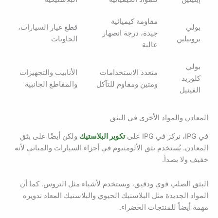
مقاومة كيميائية
بولي
قطع غيار السيارات،
جيدة، درجة انصهار
بروبيلين
الحاويات
عالية
بولي
متعدد الاستخدامات
الأنابيب والتجهيزات
كلوريد
ومتين ومقاوم للتآكل
والمقاطع الجانبية
الفينيل
المعادن والمواد الأخرى في البثق
في IPG، نركز في IPG على
تكوير البلاستيك
ولكن أيضًا على بثق
المعادن. يُستخدم بثق الألومنيوم في أجزاء السيارات والمباني لأنه
خفيف ولا يصدأ.
البثق الصلب قوي ودقيق، ويستخدم لأشياء مثل التروس. كما أن
المواد الجديدة مثل البلاستيك الحيوي والبلاستيك المعاد تدويره
مهمة أيضاً للمنتجات الخضراء.