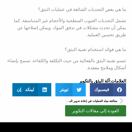
ما هي بعض التحديات الشائعة في عمليات البثق؟
تشمل التحديات العيوب السطحية والأحجام غير المتناسقة. كما
يمكن أن تحدث مشكلات في تدفق المواد. ويمكن إصلاحها عن
طريق تحسين العملية.
ما هي فوائد استخدام تقنية البثق؟
تتسم تقنية البثق بالفعالية من حيث التكلفة والكفاءة. تسمح بإنشاء
أشكال وملامح معقدة.
العلامات:
آلة البثق بالتكوير
فيسبوك
تويتر
لينكد إن
السابق
معالجة مياه العمليات في إعادة تدوير البلاستيك: الأحمال، وتصميم الدائرة، ومسارات التصريف
العودة إلى مقالات التكوير