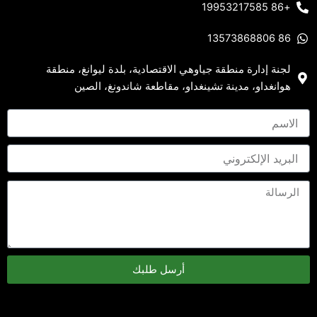
+86 19953217585
86 13573868806
لجنة إدارة منطقة جياوهي الاقتصادية، بلدة ليوانغ، منطقة
هوانغداو، مدينة تشينغداو، مقاطعة شاندونغ، الصين
أرسل طلبك