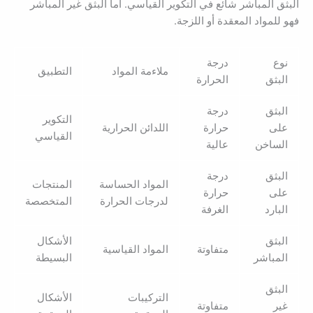
البثق المباشر شائع في التكوير القياسي. أما البثق غير المباشر
فهو للمواد المعقدة أو اللزجة.
نوع
درجة
ملاءمة المواد
التطبيق
البثق
الحرارة
البثق
درجة
التكوير
على
حرارة
اللدائن الحرارية
القياسي
الساخن
عالية
البثق
درجة
المواد الحساسة
المنتجات
على
حرارة
لدرجات الحرارة
المتخصصة
البارد
الغرفة
البثق
الأشكال
متفاوتة
المواد القياسية
المباشر
البسيطة
البثق
التركيبات
الأشكال
غير
متفاوتة