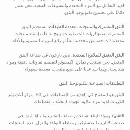
لدينا التعامل مع المواد المعقدة والتطبيقات الصعبة. نحن نعمل
دائمًا على تحسين تكنولوجيا البثق.
البثق المشترك والمنتجات متعددة الطبقات:
نستخدم البثق
المشترك لصنع كريات ذات طبقات. يتيح لنا ذلك إنشاء منتجات
معقدة ذات خصائص محددة. إنه أمر رائع لمرونة التصميم والأداء.
البثق الدقيق للملامح المعقدة:
نحن بارعون في صناعة البثق
الدقيق. نحن نستخدم نماذج الكمبيوتر لتصميم تفاوتات دقيقة ومواد
متناسقة. وهذا يساعدنا على صنع منتجات معقدة بسهولة.
التطبيقات الصناعية لتكنولوجيا البثق
البثق هو المفتاح في العديد من الصناعات. في IPG، توفر آلات بثق
الكريات لدينا مواد عالية الجودة لمختلف القطاعات.
التشييد ومواد البناء:
تستخدم صناعة التشييد والبناء البثق في
صناعة الأنابيب البلاستيكية ومقاطع النوافذ والعزل. هذه المنتجات
متينة ومقاومة للعوامل الجوية ومثالية للمباني.