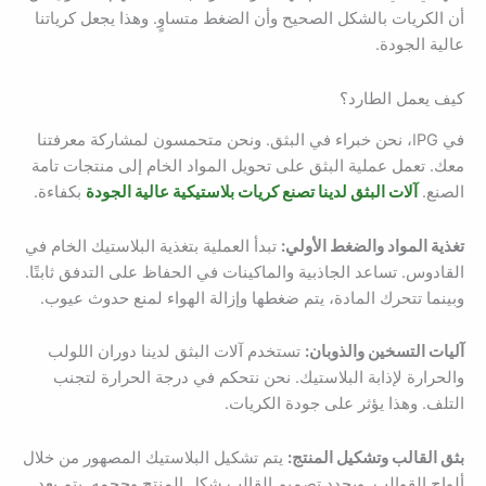
أن الكريات بالشكل الصحيح وأن الضغط متساوٍ. وهذا يجعل كرياتنا
عالية الجودة.
كيف يعمل الطارد؟
في IPG، نحن خبراء في البثق. ونحن متحمسون لمشاركة معرفتنا
معك. تعمل عملية البثق على تحويل المواد الخام إلى منتجات تامة
الصنع.
آلات البثق لدينا تصنع كريات بلاستيكية عالية الجودة
بكفاءة.
تغذية المواد والضغط الأولي:
تبدأ العملية بتغذية البلاستيك الخام في
القادوس. تساعد الجاذبية والماكينات في الحفاظ على التدفق ثابتًا.
وبينما تتحرك المادة، يتم ضغطها وإزالة الهواء لمنع حدوث عيوب.
آليات التسخين والذوبان:
تستخدم آلات البثق لدينا دوران اللولب
والحرارة لإذابة البلاستيك. نحن نتحكم في درجة الحرارة لتجنب
التلف. وهذا يؤثر على جودة الكريات.
بثق القالب وتشكيل المنتج:
يتم تشكيل البلاستيك المصهور من خلال
ألواح القوالب. ويحدد تصميم القالب شكل المنتج وحجمه. يتم بعد