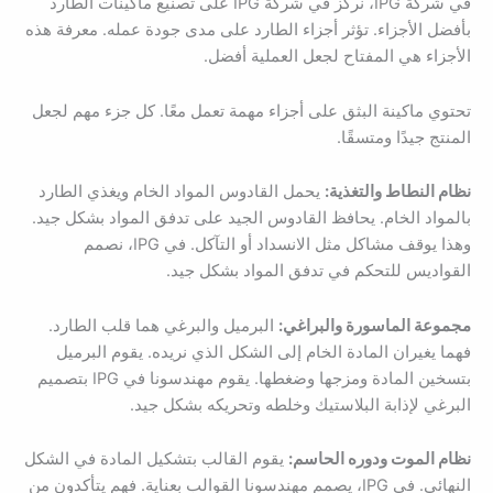
في شركة IPG، نركز في شركة IPG على تصنيع ماكينات الطارد
بأفضل الأجزاء. تؤثر أجزاء الطارد على مدى جودة عمله. معرفة هذه
الأجزاء هي المفتاح لجعل العملية أفضل.
تحتوي ماكينة البثق على أجزاء مهمة تعمل معًا. كل جزء مهم لجعل
المنتج جيدًا ومتسقًا.
نظام النطاط والتغذية:
يحمل القادوس المواد الخام ويغذي الطارد
بالمواد الخام. يحافظ القادوس الجيد على تدفق المواد بشكل جيد.
وهذا يوقف مشاكل مثل الانسداد أو التآكل. في IPG، نصمم
القواديس للتحكم في تدفق المواد بشكل جيد.
مجموعة الماسورة والبراغي:
البرميل والبرغي هما قلب الطارد.
فهما يغيران المادة الخام إلى الشكل الذي نريده. يقوم البرميل
بتسخين المادة ومزجها وضغطها. يقوم مهندسونا في IPG بتصميم
البرغي لإذابة البلاستيك وخلطه وتحريكه بشكل جيد.
نظام الموت ودوره الحاسم:
يقوم القالب بتشكيل المادة في الشكل
النهائي. في IPG، يصمم مهندسونا القوالب بعناية. فهم يتأكدون من