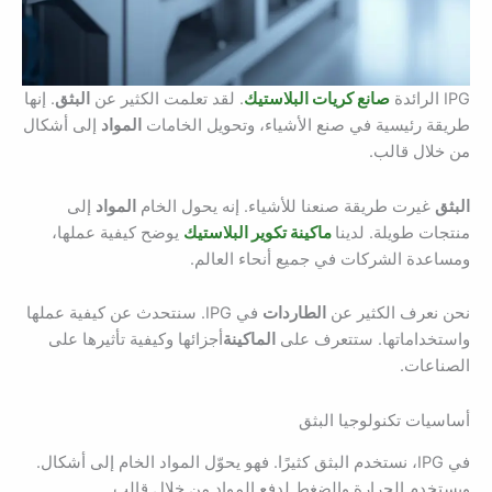
IPG الرائدة
صانع كريات البلاستيك
. لقد تعلمت الكثير عن
البثق
. إنها
طريقة رئيسية في صنع الأشياء، وتحويل الخامات
المواد
إلى أشكال
من خلال قالب.
البثق
غيرت طريقة صنعنا للأشياء. إنه يحول الخام
المواد
إلى
منتجات طويلة. لدينا
ماكينة تكوير البلاستيك
يوضح كيفية عملها،
ومساعدة الشركات في جميع أنحاء العالم.
نحن نعرف الكثير عن
الطاردات
في IPG. سنتحدث عن كيفية عملها
واستخداماتها. ستتعرف على
الماكينة
أجزائها وكيفية تأثيرها على
الصناعات.
أساسيات تكنولوجيا البثق
في IPG، نستخدم البثق كثيرًا. فهو يحوّل المواد الخام إلى أشكال.
ويستخدم الحرارة والضغط لدفع المواد من خلال قالب.