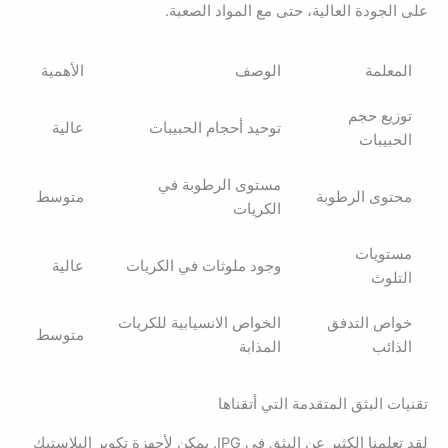
على الجودة العالية، حتى مع المواد الصعبة.
المعلمة
الوصف
الأهمية
توزيع حجم
توحيد أحجام الحبيبات
عالية
الحبيبات
مستوى الرطوبة في
محتوى الرطوبة
متوسط
الكريات
مستويات
وجود ملوثات في الكريات
عالية
التلوث
خواص التدفق
الخواص الانسيابية للكريات
متوسط
الذائب
المذابة
تقنيات البثق المتقدمة التي أتقناها
لقد تعلمنا الكثير عن البثق في IPG. يمكن لأجهزة تكوير البلاستيك