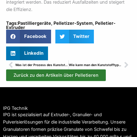
integriert werden. Das reduziert Ausfallzeiten und steigert
die Effizienz.
Tags:
Pastilliergeräte
,
Pelletizer-System
,
Pelletier-
Extruder
Facebook
Twitter
LinkedIn
Prev
Wei
Was ist der Prozess des Kunststoffrecyclings?
Wie kann man den Kunststofftyp bestimmen?
Zurück zu den Artikeln über Pelletieren
IPG Technik
IPG ist spezialisiert auf Extruder-, Granulier- und
Pulverisierlösungen für die industrielle Verarbeitung. Unsere
Granulatoren formen präzise Granulate von Schwefel bis zu
Harzen und verarbeiten Viskositäten bis zu 40.000 mPa.s und