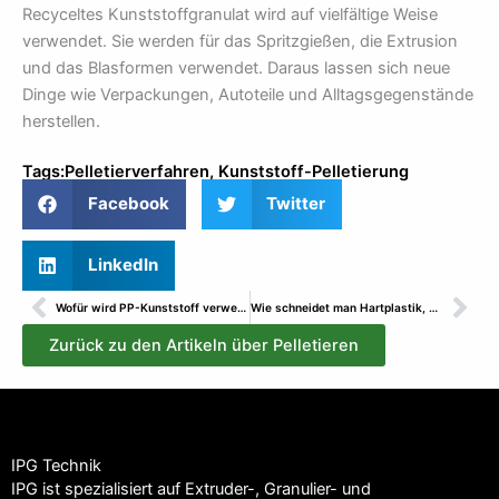
Recyceltes Kunststoffgranulat wird auf vielfältige Weise
verwendet. Sie werden für das Spritzgießen, die Extrusion
und das Blasformen verwendet. Daraus lassen sich neue
Dinge wie Verpackungen, Autoteile und Alltagsgegenstände
herstellen.
Tags:
Pelletierverfahren
,
Kunststoff-Pelletierung
Facebook
Twitter
LinkedIn
Prev
Wei
Wofür wird PP-Kunststoff verwendet?
Wie schneidet man Hartplastik, ohne dass es reißt oder schmilzt?
Zurück zu den Artikeln über Pelletieren
IPG Technik
IPG ist spezialisiert auf Extruder-, Granulier- und