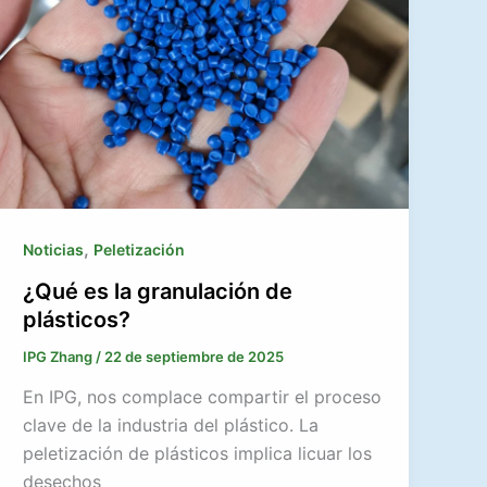
,
Noticias
Peletización
¿Qué es la granulación de
plásticos?
IPG Zhang
/
22 de septiembre de 2025
En IPG, nos complace compartir el proceso
clave de la industria del plástico. La
peletización de plásticos implica licuar los
desechos