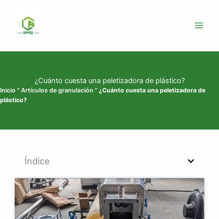
Ir
al
contenido
¿Cuánto cuesta una peletizadora de plástico?
Inicio
"
Artículos de granulación
"
¿Cuánto cuesta una peletizadora de
plástico?
Índice