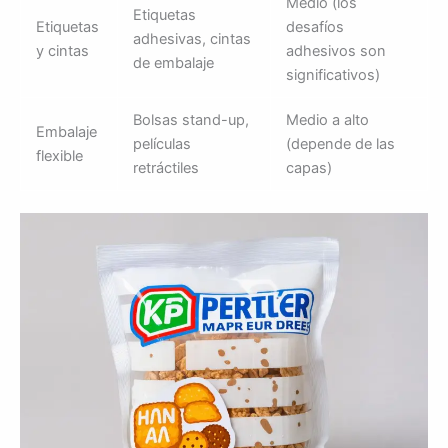
Medio (los
Etiquetas
Etiquetas
desafíos
adhesivas, cintas
y cintas
adhesivos son
de embalaje
significativos)
Bolsas stand-up,
Medio a alto
Embalaje
películas
(depende de las
flexible
retráctiles
capas)