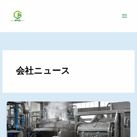
コ
ン
テ
ン
ツ
へ
ス
キ
ッ
会社ニュース
プ