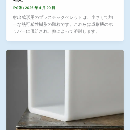
IPG張
/
2026 年 4 月 20 日
射出成形用のプラスチックペレットは、小さくて均
一な熱可塑性樹脂の顆粒です。これらは成形機のホ
ッパーに供給され、熱によって溶融します。