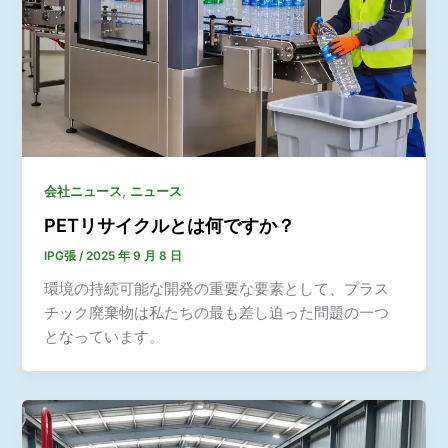
,
会社ニュース
ニュース
PETリサイクルとは何ですか？
IPG張
/
2025 年 9 月 8 日
環境の持続可能な開発の重要な要素として、プラス
チック廃棄物は私たちの最も差し迫った問題の一つ
となっています。