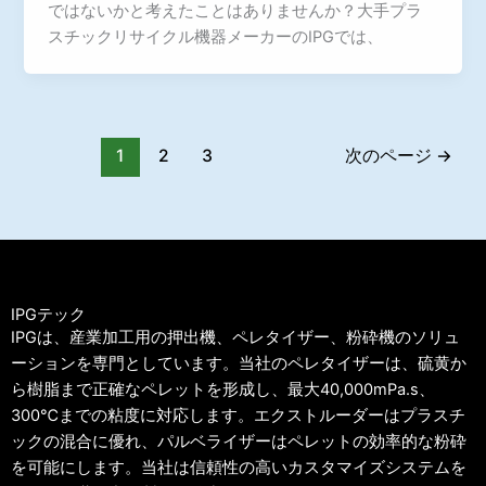
ではないかと考えたことはありませんか？大手プラ
スチックリサイクル機器メーカーのIPGでは、
1
2
3
次のページ
→
IPGテック
IPGは、産業加工用の押出機、ペレタイザー、粉砕機のソリュ
ーションを専門としています。当社のペレタイザーは、硫黄か
ら樹脂まで正確なペレットを形成し、最大40,000mPa.s、
300℃までの粘度に対応します。エクストルーダーはプラスチ
ックの混合に優れ、パルベライザーはペレットの効率的な粉砕
を可能にします。当社は信頼性の高いカスタマイズシステムを