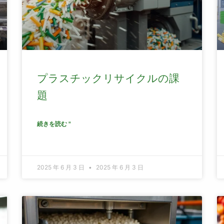
プラスチックリサイクルの課
題
続きを読む "
2025 年 6 月 3 日
2025 年 6 月 3 日