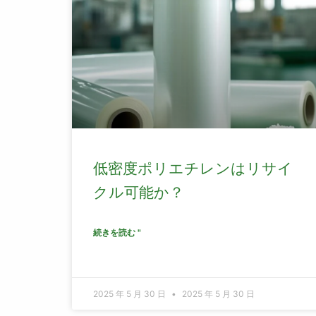
低密度ポリエチレンはリサイ
クル可能か？
続きを読む "
2025 年 5 月 30 日
2025 年 5 月 30 日