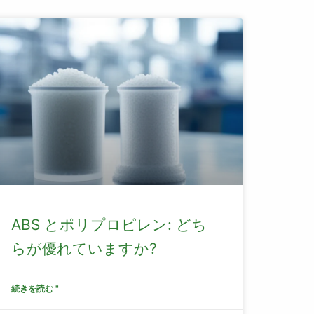
ABS とポリプロピレン: どち
らが優れていますか?
続きを読む "