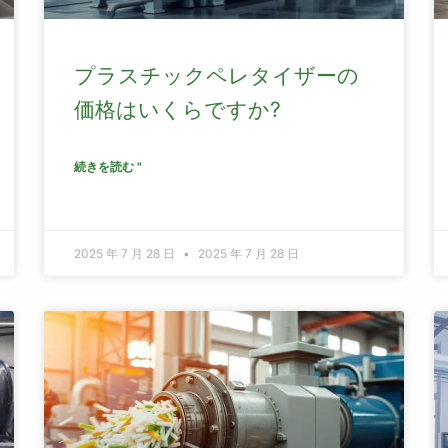
プラスチックペレタイザーの
価格はいくらですか?
続きを読む "
2025 年 7 月 28 日
2025 年 7 月 28 日