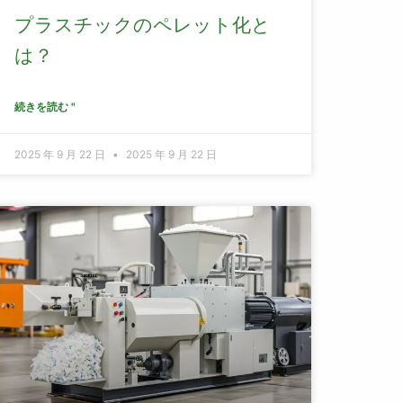
プラスチックのペレット化と
は？
続きを読む "
2025 年 9 月 22 日
2025 年 9 月 22 日