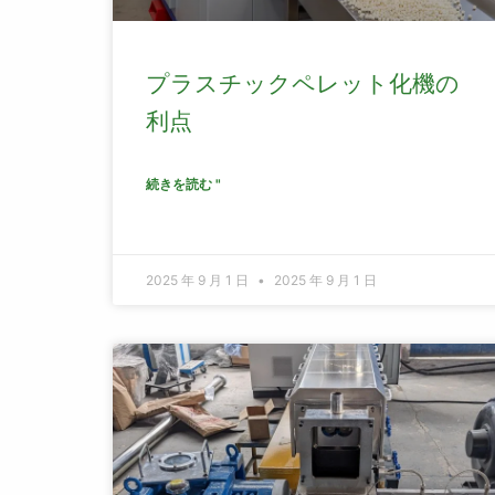
プラスチックペレット化機の
利点
続きを読む "
2025 年 9 月 1 日
2025 年 9 月 1 日