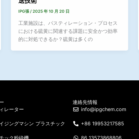
送技術
IPG張
/
2025 年 10 月 20 日
工業施設は、パスティレーション・プロセス
における硫黄に関連する課題に安全かつ効率
的に対処できるか？硫黄は多くの
ー
連絡先情報
ィレーター
info@ipgchem.com
イジングマシン プラスチック
+86 19953217585
チック粉砕機
86 13573868806