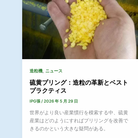
,
造粒機
ニュース
硫黄プリング：造粒の革新とベスト
プラクティス
IPG張
/
2026 年 5 月 29 日
世界がより良い産業慣行を模索する中、硫黄
産業はどのようにすればプリリングを改善で
きるのかという大きな疑問がある。