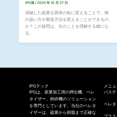
IPG張
/
2025 年 10 月 27 日
溶融した硫黄を固体の粒に変えることで、物
の扱い方や製造方法を変えることができるの
か？この疑問は、次のことを理解する鍵にな
る。
IPGテック
メニュ
IPGは、産業加工用の押出機、ペレ
パステ
タイザー、粉砕機のソリューション
ペレタ
を専門としています。当社のペレタ
イザーは、硫黄から樹脂まで正確な
プラス