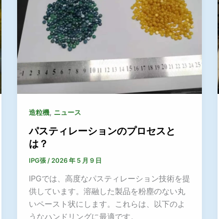
,
造粒機
ニュース
パスティレーションのプロセスと
は？
IPG張
/
2026 年 5 月 9 日
IPGでは、高度なパスティレーション技術を提
供しています。溶融した製品を粉塵のない丸
いペースト状にします。これらは、以下のよ
うなハンドリングに最適です。