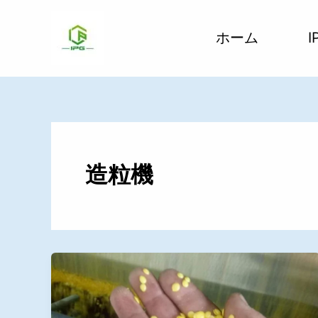
コ
ン
ホーム
テ
ン
ツ
へ
ス
キ
ッ
造粒機
プ