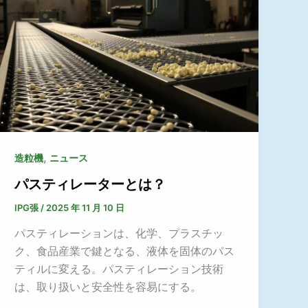
,
造粒機
ニュース
パスティレーターとは？
IPG張
/
2025 年 11 月 10 日
パスティレーションは、化学、プラスチッ
ク、食品産業で鍵となる、液体を固体のパス
ティルに変える。パスティレーション技術
は、取り扱いと安全性を容易にする。