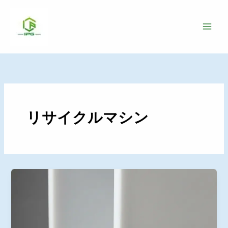
コ
ン
テ
ン
ツ
へ
ス
キ
ッ
リサイクルマシン
プ