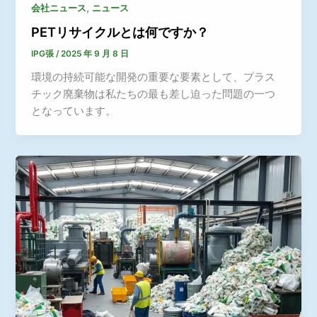
,
会社ニュース
ニュース
PETリサイクルとは何ですか？
IPG張
/
2025 年 9 月 8 日
環境の持続可能な開発の重要な要素として、プラス
チック廃棄物は私たちの最も差し迫った問題の一つ
となっています。