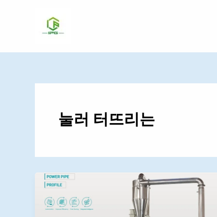
콘
텐
츠
로
건
너
뛰
기
눌러 터뜨리는