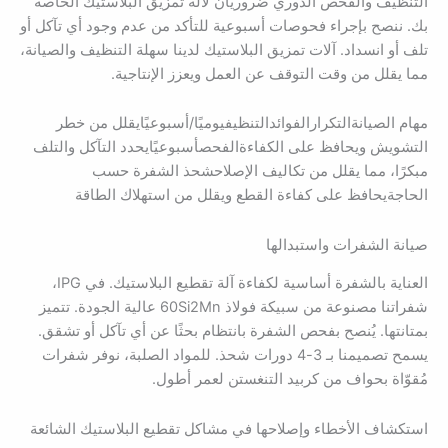
التنظيف والفحص الدوري ضروريان لآلة تمزيق البلاستيك الخاصة
بك. ننصح بإجراء فحوصات أسبوعية للتأكد من عدم وجود أي تآكل أو
تلف أو انسداد. آلات تمزيق البلاستيك لدينا سهلة التنظيف والصيانة،
مما يقلل من وقت التوقف عن العمل ويعزز الإنتاجية.
مهام الصيانةالتكرارالفوائدالتنظيفيوميًا/أسبوعيًايقلل من خطر
التشويش ويحافظ على الكفاءةالفحصأسبوعيًايحدد التآكل والتلف
مبكرًا، مما يقلل من تكاليف الإصلاحشحذ الشفرة حسب
الحاجةيحافظ على كفاءة القطع ويقلل من استهلاك الطاقة
صيانة الشفرات واستبدالها
العناية بالشفرة أساسية لكفاءة آلة تقطيع البلاستيك. في IPG،
شفراتنا مصنوعة من سبيكة فولاذ 60Si2Mn عالية الجودة. تتميز
بمتانتها. يُنصح بفحص الشفرة بانتظام بحثًا عن أي تآكل أو تشقق.
يسمح تصميمنا بـ 3-4 دورات شحذ. للمواد الصلبة، نوفر شفرات
مُقوّاة بحواف من كربيد التنغستن لعمر أطول.
استكشاف الأخطاء وإصلاحها في مشاكل تقطيع البلاستيك الشائعة