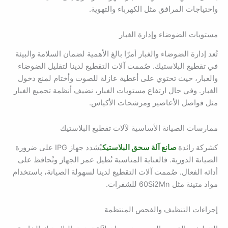
واحتياجات المرافق مثل الكهرباء والتهوية.
مستويات الضوضاء وإدارة الغبار
تُعد إدارة الضوضاء والغبار أمرًا بالغ الأهمية لضمان السلامة والبيئة
في تقطيع البلاستيك. صُممت آلات التقطيع لدينا لتقليل الضوضاء
والغبار، حيث تحتوي على أغطية عازلة للصوت وأختام لمنع دخول
الغبار. وفي حال ارتفاع مستويات الغبار، نضيف أنظمة تجميع الغبار
مثل فواصل الأعاصير ومرشحات الأكياس.
ممارسات الصيانة الأساسية لآلات تقطيع البلاستيك
كشركة رائدة
صانع آلة سحق البلاستيك
يُشدد جهاز IPG على ضرورة
الصيانة الدورية. فالعناية المناسبة تُطيل عمر الجهاز وتُحافظ على
أدائه الفعال. صُممت آلات التقطيع لدينا لسهولة الصيانة، باستخدام
مواد متينة مثل 60Si2Mn للشفرات.
إجراءات التنظيف والفحص المنتظمة