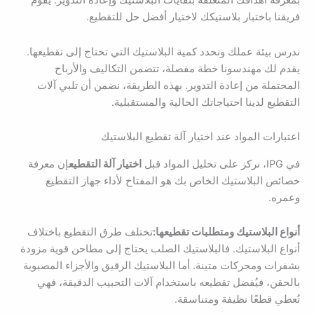
بمعرفة أهدافك المتعلقة بنفايات البلاستيك وإعادة التدوير. يقوم
فريقنا باختبار بلاستيكك لاختيار أفضل حل للتقطيع.
ندرس بيئة عملك ونحدد كمية البلاستيك التي تحتاج إلى تقطيعها.
يقدم لك مهندسونا خطة مفصلة، تتضمن التكاليف والأرباح
المحتملة من إعادة التدوير. بهذه الطريقة، نضمن أن تلبي آلات
التقطيع لدينا احتياجاتك الحالية والمستقبلية.
اعتبارات المواد عند اختيار آلة تقطيع البلاستيك
في IPG، نركز على تحليل المواد قبل
اختيار آلة التقطيع
إن معرفة
خصائص البلاستيك الخاص بك هو المفتاح لأداء جهاز التقطيع
وعمره.
أنواع البلاستيك ومتطلبات تقطيعها:
تختلف طرق التقطيع باختلاف
أنواع البلاستيك. فالبلاستيك الصلب يحتاج إلى مطاحن قوية مزودة
بشفرات ومحركات متينة. أما البلاستيك الرقيق والأجزاء المصبوبة
بالحقن، فيُفضل تقطيعه باستخدام آلات التحبيب الدقيقة، فهي
تُعطي قطعًا نظيفة ومتناسقة.