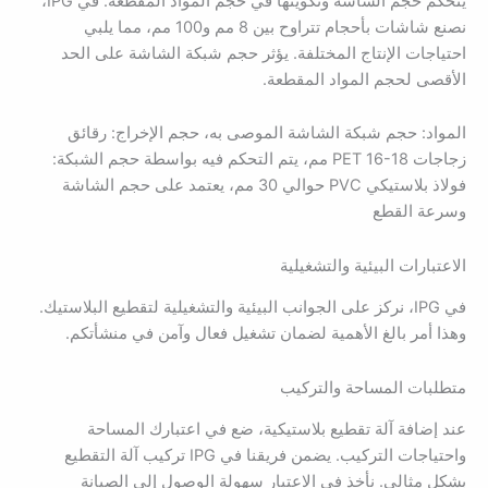
يتحكم حجم الشاشة وتكوينها في حجم المواد المقطعة. في IPG،
نصنع شاشات بأحجام تتراوح بين 8 مم و100 مم، مما يلبي
احتياجات الإنتاج المختلفة. يؤثر حجم شبكة الشاشة على الحد
الأقصى لحجم المواد المقطعة.
المواد: حجم شبكة الشاشة الموصى به، حجم الإخراج: رقائق
زجاجات PET 16-18 مم، يتم التحكم فيه بواسطة حجم الشبكة:
فولاذ بلاستيكي PVC حوالي 30 مم، يعتمد على حجم الشاشة
وسرعة القطع
الاعتبارات البيئية والتشغيلية
في IPG، نركز على الجوانب البيئية والتشغيلية لتقطيع البلاستيك.
وهذا أمر بالغ الأهمية لضمان تشغيل فعال وآمن في منشأتكم.
متطلبات المساحة والتركيب
عند إضافة آلة تقطيع بلاستيكية، ضع في اعتبارك المساحة
واحتياجات التركيب. يضمن فريقنا في IPG تركيب آلة التقطيع
بشكل مثالي. نأخذ في الاعتبار سهولة الوصول إلى الصيانة