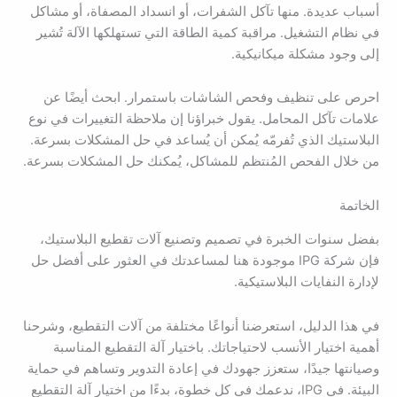
أسباب عديدة. منها تآكل الشفرات، أو انسداد المصفاة، أو مشاكل
في نظام التشغيل. مراقبة كمية الطاقة التي تستهلكها الآلة تُشير
إلى وجود مشكلة ميكانيكية.
احرص على تنظيف وفحص الشاشات باستمرار. ابحث أيضًا عن
علامات تآكل المحامل. يقول خبراؤنا إن ملاحظة التغييرات في نوع
البلاستيك الذي تُفرمّه يُمكن أن يُساعد في حل المشكلات بسرعة.
من خلال الفحص المُنتظم للمشاكل، يُمكنك حل المشكلات بسرعة.
الخاتمة
بفضل سنوات الخبرة في تصميم وتصنيع آلات تقطيع البلاستيك،
فإن شركة IPG موجودة هنا لمساعدتك في العثور على أفضل حل
لإدارة النفايات البلاستيكية.
في هذا الدليل، استعرضنا أنواعًا مختلفة من آلات التقطيع، وشرحنا
أهمية اختيار الأنسب لاحتياجاتك. باختيار آلة التقطيع المناسبة
وصيانتها جيدًا، ستعزز جهودك في إعادة التدوير وتساهم في حماية
البيئة. في IPG، ندعمك في كل خطوة، بدءًا من اختيار آلة التقطيع