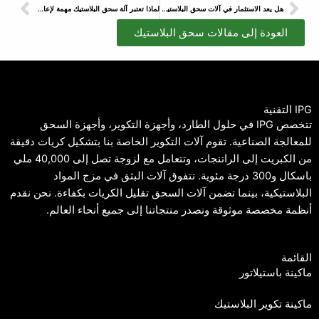
السابق
التال
هل يعد الاستثمار في آلات سحق البلاستيك خيارًا حكيمًا؟
لماذا تعتبر آلة سحق البلاستيك مهمة لإعادة التدوير؟
العودة إلى مقالات سحق البلاستيك
IPG التقنية
تتخصص IPG في حلول الطارد، وأجهزة التكوير، وأجهزة السحق
للمعالجة الصناعية. تقوم آلات التكوير الخاصة بنا بتشكيل كريات دقيقة
من الكبريت إلى الراتنجات، وتتعامل مع لزوجة تصل إلى 40,000 ملي
باسكال و300 درجة مئوية. تتفوق آلات البثق في مزج المواد
البلاستيكية، بينما تضمن آلات السحق تقليل الكريات بكفاءة. نحن نقدم
أنظمة مخصصة موثوقة ونصدر منتجاتنا إلى جميع أنحاء العالم.
القائمة
ماكينة باستيلاتور
ماكينة تكوير البلاستيك