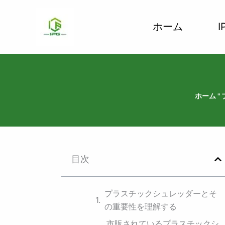
コ
ン
ホーム
テ
ン
ツ
へ
ス
ホーム
"
キ
ッ
プ
目次
プラスチックシュレッダーとそ
の重要性を理解する
市販されているプラスチックシ