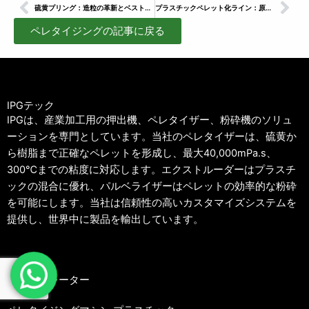
Prev
次
硫黄プリング：造粒の革新とベストプラクティス
プラスチックペレット化ライン：原料に最適なシステムの選び方
ペレタイジングの記事に戻る
IPGテック
IPGは、産業加工用の押出機、ペレタイザー、粉砕機のソリュ
ーションを専門としています。当社のペレタイザーは、硫黄か
ら樹脂まで正確なペレットを形成し、最大40,000mPa.s、
300℃までの粘度に対応します。エクストルーダーはプラスチ
ックの混合に優れ、パルベライザーはペレットの効率的な粉砕
を可能にします。当社は信頼性の高いカスタマイズシステムを
提供し、世界中に製品を輸出しています。
メニュー
パスティレーター