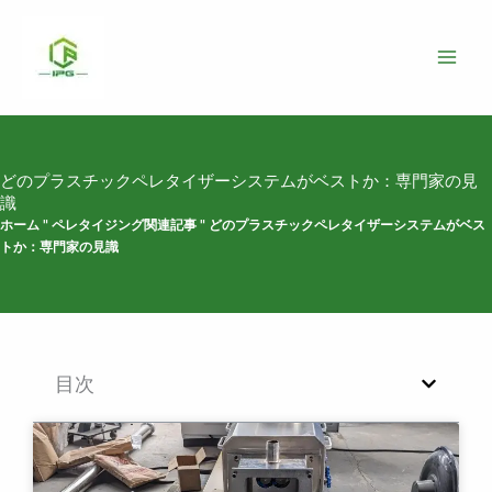
コ
ン
テ
ン
ツ
へ
ス
どのプラスチックペレタイザーシステムがベストか：専門家の見
キ
識
ッ
ホーム
"
ペレタイジング関連記事
"
どのプラスチックペレタイザーシステムがベス
トか：専門家の見識
プ
目次