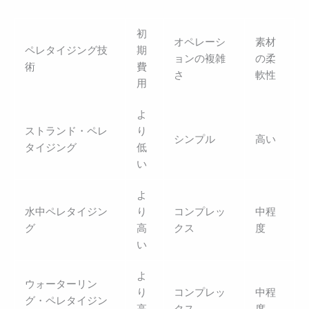
初
オペレーシ
素材
ペレタイジング技
期
ョンの複雑
の柔
術
費
さ
軟性
用
よ
ストランド・ペレ
り
シンプル
高い
タイジング
低
い
よ
水中ペレタイジン
り
コンプレッ
中程
グ
高
クス
度
い
よ
ウォーターリン
り
コンプレッ
中程
グ・ペレタイジン
高
クス
度