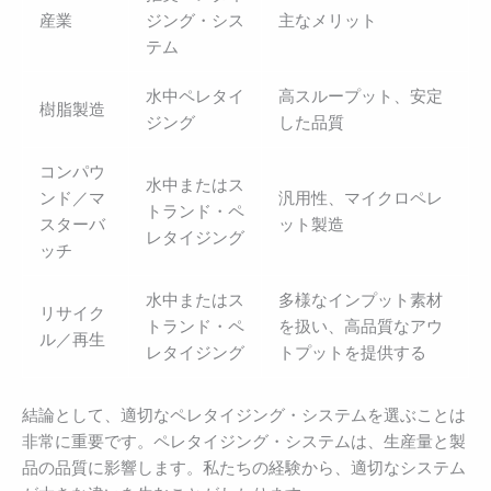
産業
ジング・シス
主なメリット
テム
水中ペレタイ
高スループット、安定
樹脂製造
ジング
した品質
コンパウ
水中またはス
ンド／マ
汎用性、マイクロペレ
トランド・ペ
スターバ
ット製造
レタイジング
ッチ
水中またはス
多様なインプット素材
リサイク
トランド・ペ
を扱い、高品質なアウ
ル／再生
レタイジング
トプットを提供する
結論として、適切なペレタイジング・システムを選ぶことは
非常に重要です。ペレタイジング・システムは、生産量と製
品の品質に影響します。私たちの経験から、適切なシステム