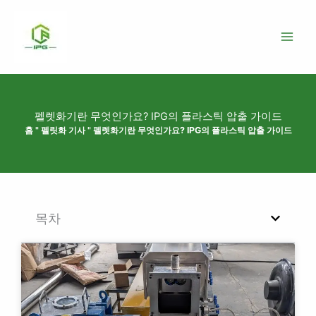
콘
텐
츠
로
건
너
뛰
펠렛화기란 무엇인가요? IPG의 플라스틱 압출 가이드
기
홈
"
펠릿화 기사
"
펠렛화기란 무엇인가요? IPG의 플라스틱 압출 가이드
목차