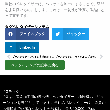
当社のペレタイザーは、ペレットを均一にすることで、製品
をより良いものにします。これは、一貫性が重要な製品にと
って重要です。
タグ
ペレタイザーシステム
フェイスブック
ツイッター
LinkedIn
Prev
次
プラスチックペレットの市場はあるのか？IPGが専門知識を共有
プラスチックのリサイクルのプロセスとは？
ペレタイジングの記事に戻る
IPGテック
IPGは、産業加工用の押出機、ペレタイザー、粉砕機のソリュ
ーションを専門としています。当社のペレタイザーは、硫黄か
ら樹脂まで正確なペレットを形成し、最大40,000mPa.s、