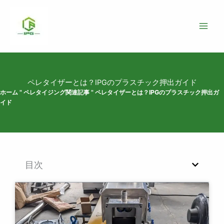
コ
ン
テ
ン
ツ
へ
ス
ペレタイザーとは？IPGのプラスチック押出ガイド
キ
ホーム
"
ペレタイジング関連記事
"
ペレタイザーとは？IPGのプラスチック押出ガ
ッ
イド
プ
目次