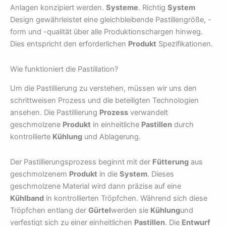
Anlagen konzipiert werden.
Systeme
. Richtig
System
Design gewährleistet eine gleichbleibende Pastillengröße, -
form und -qualität über alle Produktionschargen hinweg.
Dies entspricht den erforderlichen
Produkt
Spezifikationen.
Wie funktioniert die Pastillation?
Um die Pastillierung zu verstehen, müssen wir uns den
schrittweisen Prozess und die beteiligten Technologien
ansehen. Die Pastillierung
Prozess
verwandelt
geschmolzene
Produkt
in einheitliche
Pastillen
durch
kontrollierte
Kühlung
und Ablagerung.
Der Pastillierungsprozess beginnt mit der
Fütterung
aus
geschmolzenem
Produkt
in die
System
. Dieses
geschmolzene Material wird dann präzise auf eine
Kühlband
in kontrollierten Tröpfchen. Während sich diese
Tröpfchen entlang der
Gürtel
werden sie
Kühlung
und
verfestigt sich zu einer einheitlichen
Pastillen
. Die
Entwurf