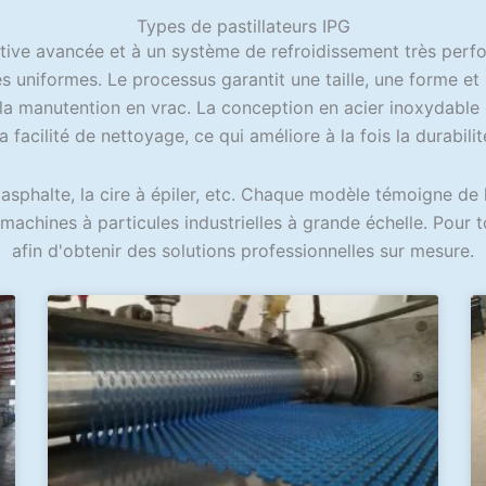
Types de pastillateurs IPG
tive avancée et à un système de refroidissement très perform
 uniformes. Le processus garantit une taille, une forme et 
la manutention en vrac. La conception en acier inoxydable
a facilité de nettoyage, ce qui améliore à la fois la durabilit
asphalte, la cire à épiler, etc. Chaque modèle témoigne de 
machines à particules industrielles à grande échelle. Pour t
afin d'obtenir des solutions professionnelles sur mesure.