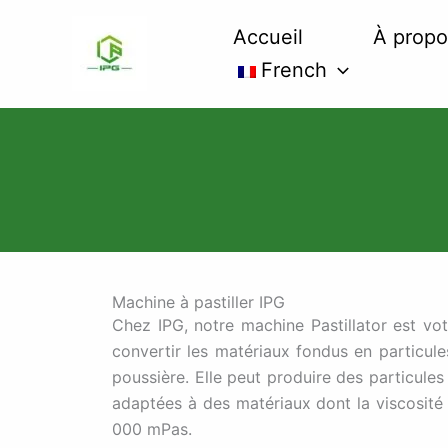
Skip
Accueil
À propo
to
content
French
Machine à pastiller IPG
Chez IPG, notre machine Pastillator est vo
convertir les matériaux fondus en particul
poussière. Elle peut produire des particule
adaptées à des matériaux dont la viscosité
000 mPas.