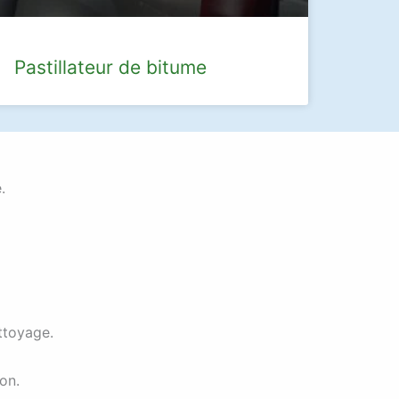
Pastillateur de bitume
.
ttoyage.
on.