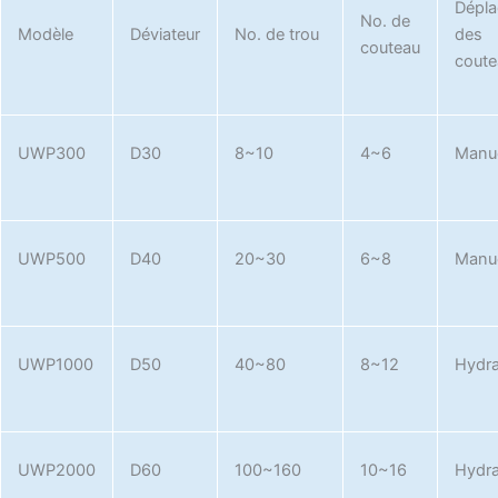
Dépl
No. de
Modèle
Déviateur
No. de trou
des
couteau
coute
UWP300
D30
8~10
4~6
Manu
UWP500
D40
20~30
6~8
Manu
UWP1000
D50
40~80
8~12
Hydra
UWP2000
D60
100~160
10~16
Hydra